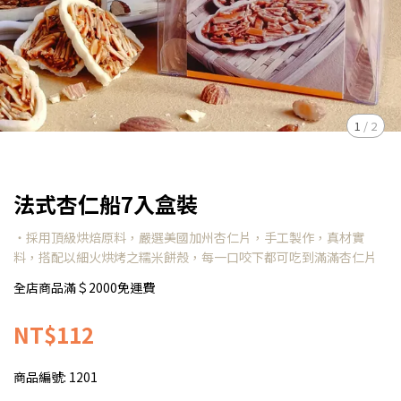
1
/
2
法式杏仁船7入盒裝
‧採用頂級烘焙原料，嚴選美國加州杏仁片，手工製作，真材實
料，搭配以細火烘烤之糯米餅殼，每一口咬下都可吃到滿滿杏仁片
全店商品滿＄2000免運費
NT$112
商品編號:
1201